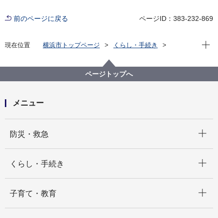
前のページに戻る
ページID：383-232-869
現在位
現在位置
横浜市トップページ
くらし・手続き
まちづくり・環境
環境保全
環境保全の取組
環境アセスメント
横浜市内の事業
ページトップへ
101.みなとみらい２１中央地区５２街区開発事業計
画 環境影響評価手続
メニュー
開く
防災・救急
開く
くらし・手続き
開く
子育て・教育
開く