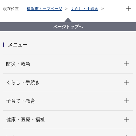
現在位
現在位置
横浜市トップページ
くらし・手続き
市民協働・学び
図書館
運営情報
横浜市の図書館（横浜市立図書館年報）
横浜市の図書館（横浜市立図書館年報）2020
ページトップへ
メニュー
開く
防災・救急
開く
くらし・手続き
開く
子育て・教育
開く
健康・医療・福祉
開く