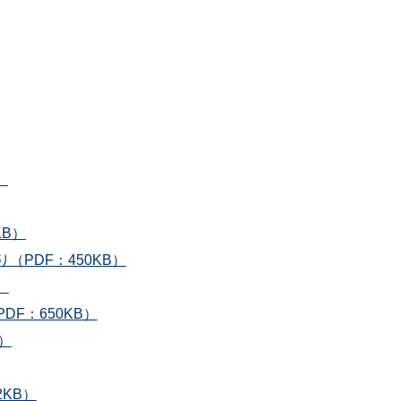
）
KB）
（PDF：450KB）
）
F：650KB）
）
KB）