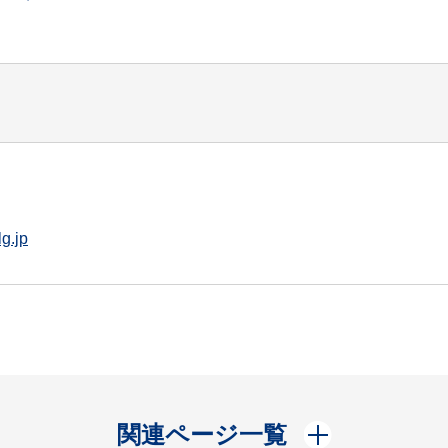
g.jp
開く
関連ページ一覧