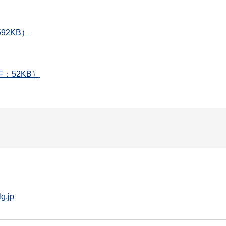
92KB）
DF：52KB）
g.jp