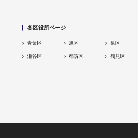
各区役所ページ
青葉区
旭区
泉区
瀬谷区
都筑区
鶴見区