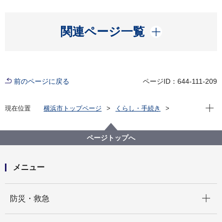
開く
関連ページ一覧
前のページに戻る
ページID：644-111-209
現在位
現在位置
横浜市トップページ
くらし・手続き
市民協働・学び
図書館
運営情報
横浜市の図書館（横浜市立図書館年報）
横浜市の図書館（横浜市立図書館年報）2019
ページトップへ
メニュー
開く
防災・救急
開く