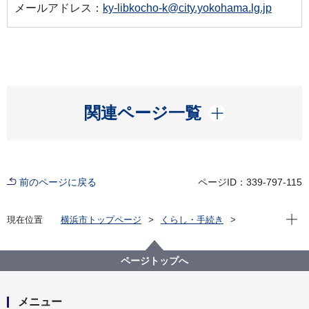
メールアドレス：
ky-libkocho-k@city.yokohama.lg.jp
開く
関連ページ一覧
前のページに戻る
ページID：339-797-115
現在位
現在位置
横浜市トップページ
くらし・手続き
市民協働・学び
図書館
運営情報
横浜市の図書館（横浜市立図書館年報）
横浜市の図書館(横浜市立図書館概要)2004
ページトップへ
メニュー