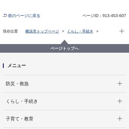
前のページに戻る
ページID：913-453-607
現在位
現在位置
横浜市トップページ
くらし・手続き
市民協働・学び
図書館
運営情報
横浜市の図書館（横浜市立図書館年報）
横浜市の図書館（横浜市立図書館年報）2013
ページトップへ
メニュー
開く
防災・救急
開く
くらし・手続き
開く
子育て・教育