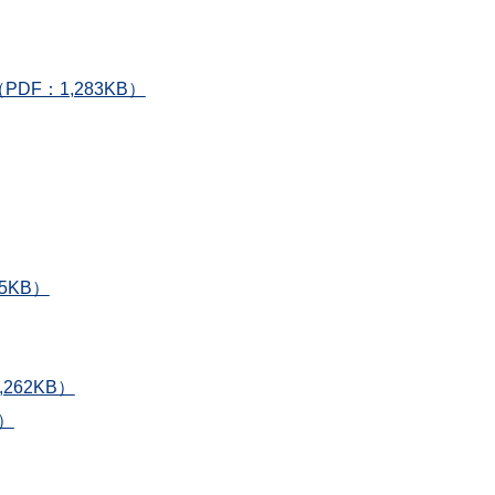
F：1,283KB）
5KB）
62KB）
）