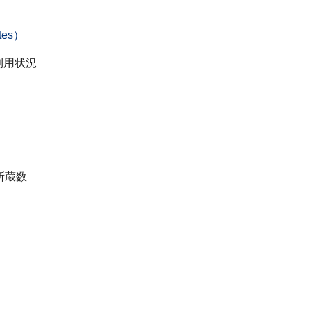
es）
利用状況
）
）
所蔵数