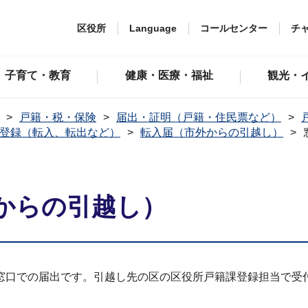
区役所
Language
コールセンター
チ
子育て・教育
健康・医療・福祉
観光・
戸籍・税・保険
届出・証明（戸籍・住民票など）
登録（転入、転出など）
転入届（市外からの引越し）
からの引越し）
窓口での届出です。引越し先の区の区役所戸籍課登録担当で受