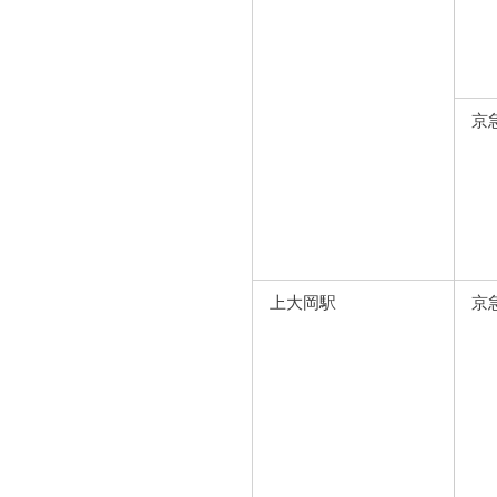
京
上大岡駅
京