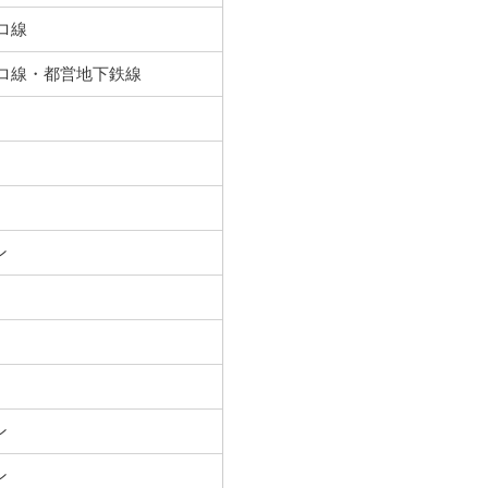
ロ線
トロ線・都営地下鉄線
ン
ン
ン