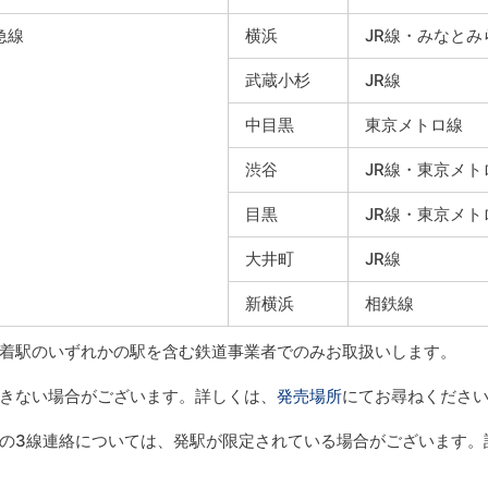
急線
横浜
JR線・みなとみ
武蔵小杉
JR線
中目黒
東京メトロ線
渋谷
JR線・東京メト
目黒
JR線・東京メ
大井町
JR線
新横浜
相鉄線
着駅のいずれかの駅を含む鉄道事業者でのみお取扱いします。
きない場合がございます。詳しくは、
発売場所
にてお尋ねくださ
の3線連絡については、発駅が限定されている場合がございます。