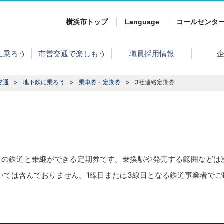
横浜市トップ
Language
コールセンタ
に乗ろう
市営交通で楽しもう
職員採用情報
交通
地下鉄に乗ろう
乗車券・定期券
3社連絡定期券
線）の鉄道と乗継ができる定期券です。乗換駅や発売する範囲などは
いては含んでおりません。1線目または3線目となる鉄道事業者で