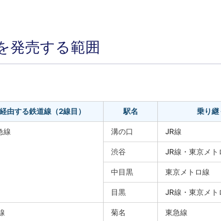
を発売する範囲
経由する鉄道線（2線目）
駅名
乗り継
急線
溝の口
JR線
渋谷
JR線・東京メト
中目黒
東京メトロ線
目黒
JR線・東京メ
線
菊名
東急線