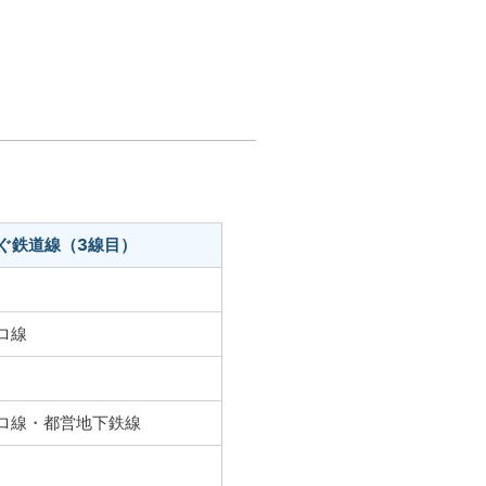
ぐ鉄道線（3線目）
ロ線
トロ線・都営地下鉄線