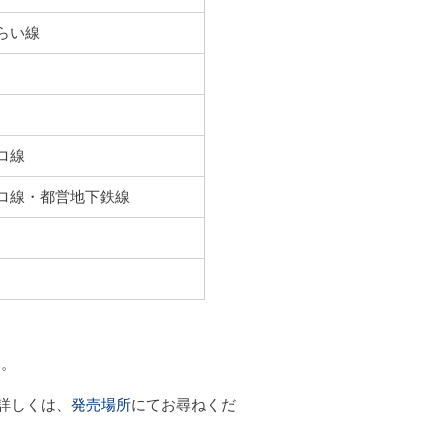
らい線
ロ線
トロ線・都営地下鉄線
い。
詳しくは、
発売場所
にてお尋ねくだ