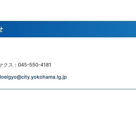
せ
ァクス：045-550-4181
doeigyo@city.yokohama.lg.jp