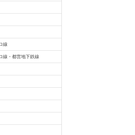
ロ線
トロ線・都営地下鉄線