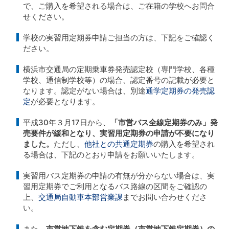
で、ご購入を希望される場合は、ご在籍の学校へお問合
せください。
学校の実習用定期券申請ご担当の方は、下記をご確認く
ださい。
横浜市交通局の定期乗車券発売認定校（専門学校、各種
学校、通信制学校等）の場合、認定番号の記載が必要と
なります。認定がない場合は、別途
通学定期券の発売認
定
が必要となります。
平成30年３月17日から、
「市営バス全線定期券のみ」発
売要件が緩和となり、実習用定期券の申請が不要になり
ました。
ただし、
他社との共通定期券
の購入を希望され
る場合は、下記のとおり申請をお願いいたします。
実習用バス定期券の申請の有無が分からない場合は、実
習用定期券でご利用となるバス路線の区間をご確認の
上、
交通局自動車本部営業課
までお問い合わせくださ
い。
また、
市営地下鉄を含む定期券（市営地下鉄定期券）の