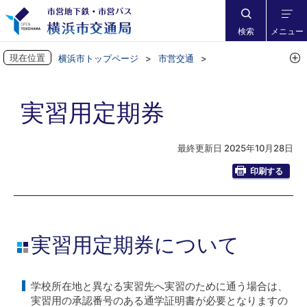
検索
メニュー
現在位置
横浜市トップページ
市営交通
市営バスに乗ろう
乗車券・定期券
実習用定期券
実習用定期券
最終更新日 2025年10月28日
印刷する
実習用定期券について
学校所在地と異なる実習先へ実習のために通う場合は、
実習用の承認番号のある通学証明書が必要となりますの