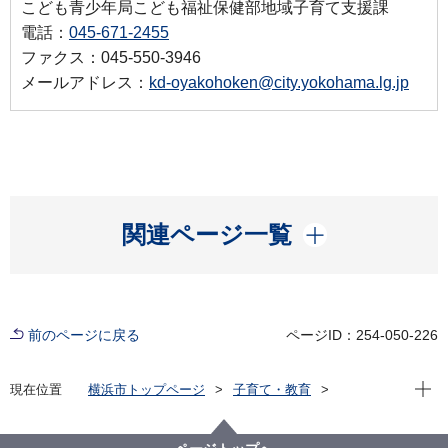
こども青少年局こども福祉保健部地域子育て支援課
電話：
045-671-2455
ファクス：045-550-3946
メールアドレス：
kd-oyakohoken@city.yokohama.lg.jp
開く
関連ページ一覧
前のページに戻る
ページID：254-050-226
現在位
現在位置
横浜市トップページ
子育て・教育
親子の健康・福祉
各種手当・助成
視聴覚検診事業