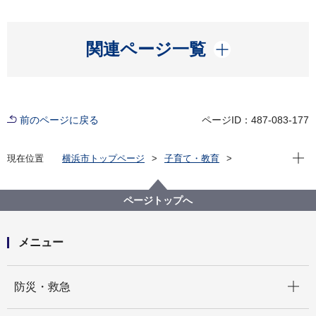
開く
関連ページ一覧
前のページに戻る
ページID：487-083-177
現在位
現在位置
横浜市トップページ
子育て・教育
親子の健康・福祉
各種手当・助成
各区こども家庭支援課連絡先
ページトップへ
メニュー
開く
防災・救急