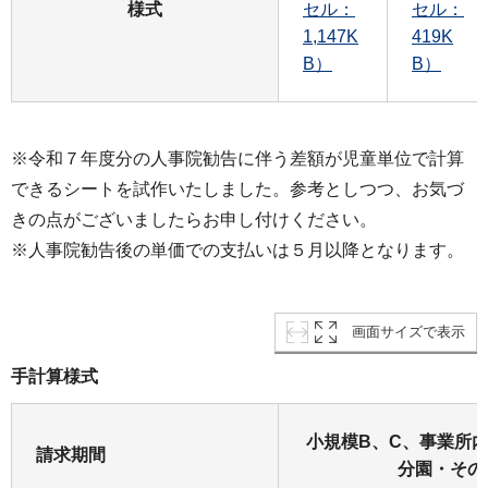
様式
セル：
セル：
1,147K
419K
B）
B）
※令和７年度分の人事院勧告に伴う差額が児童単位で計算
できるシートを試作いたしました。参考としつつ、お気づ
きの点がございましたらお申し付けください。
※人事院勧告後の単価での支払いは５月以降となります。
画面サイズで表示
手計算様式
小規模B、C、事業所
請求期間
分園・その