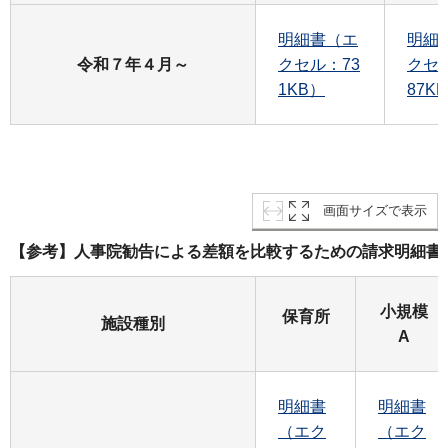
明細書（エ
明細
令和７年４月～
クセル：73
クセル
1KB）
87K
画面サイズで表示
【参考】人事院勧告による差額を比較するための請求明細書
小規模
保育所
施設種別
A
明細書
明細書
（エク
（エク