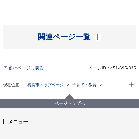
開く
関連ページ一覧
前のページに戻る
ページID：451-695-335
現在位
現在位置
横浜市トップページ
子育て・教育
子育て支援・相談
子ども・子育て支援新制度
市外の施設様向け
ページトップへ
メニュー
開く