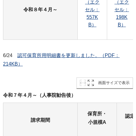
（エク
（エク
令和８年４月～
セル：
セル：
557K
198K
B）
B）
6/24
認可保育所用明細書を更新しました。（PDF：
214KB）
画面サイズで表示
令和７年４月～（人事院勧告後）
保育所・
認定
請求期間
小規模A