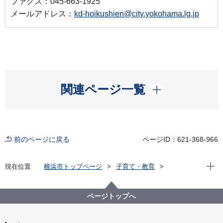
ファクス：045-663-1925
メールアドレス：
kd-hoikushien@city.yokohama.lg.jp
開く
関連ページ一覧
前のページに戻る
ページID：621-368-966
現在位
現在位置
横浜市トップページ
子育て・教育
保育・幼児教育
保育コンシェルジュ
保育コンシェルジュ
ページトップへ