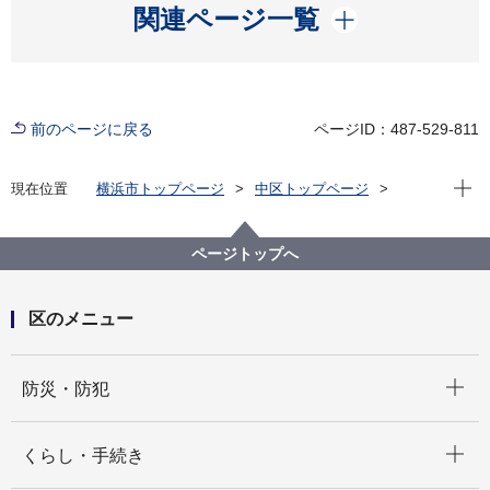
開く
関連ページ一覧
前のページに戻る
ページID：487-529-811
現在位
現在位置
横浜市トップページ
中区トップページ
子育て・教育
保育・幼児教育
【中区】保育所・幼稚園等について相談したい（保
育・教育コンシェルジュ）
ページトップへ
区のメニュー
開く
防災・防犯
開く
くらし・手続き