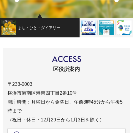
まち・ひと・ダイアリー
事前ＷＥＢ発券
子育て応援
区役所案内
〒233-0003
横浜市港南区港南四丁目2番10号
開庁時間：月曜日から金曜日、午前8時45分から午後5
時まで
（祝日・休日・12月29日から1月3日を除く）