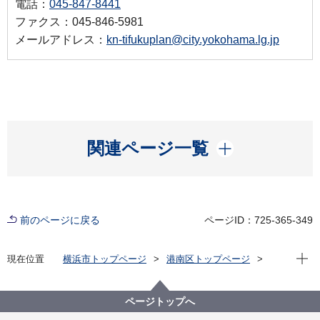
電話：
045-847-8441
ファクス：045-846-5981
メールアドレス：
kn-tifukuplan@city.yokohama.lg.jp
開く
関連ページ一覧
前のページに戻る
ページID：725-365-349
現在位
現在位置
横浜市トップページ
港南区トップページ
健康・医療・福祉
福祉・介護
地域福祉保健
港南区地域福祉保健計画
港南ひまわりプラン（港南区地域福祉保健計画）
ページトップへ