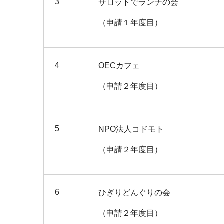
3
サロットでランチの会
（申請１年度目）
4
OECカフェ
（申請２年度目）
5
NPO法人コドモト
（申請２年度目）
6
ひぎりどんぐりの会
（申請２年度目）