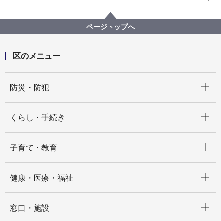
健康・医療・福祉
福祉・介護
地域福祉保健
港南区地域福祉保健計画
見守り協力事業者の取組
ページトップへ
区のメニュー
開く
防災・防犯
開く
くらし・手続き
開く
子育て・教育
開く
健康・医療・福祉
開く
窓口・施設