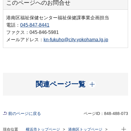
このページへのお問合せ
港南区福祉保健センター福祉保健課事業企画担当
電話：
045-847-8441
ファクス：045-846-5981
メールアドレス：
kn-fukuho@city.yokohama.lg.jp
開く
関連ページ一覧
前のページに戻る
ページID：848-488-073
現在位
現在位置
横浜市トップページ
港南区トップページ