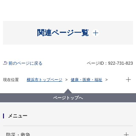
開く
関連ページ一覧
前のページに戻る
ページID：922-731-823
現在位
現在位置
横浜市トップページ
健康・医療・福祉
健康・医療
医療
横浜市アレルギー情報サイト
発症や重症化を防ぐために
ページトップへ
メニュー
開く
防災・救急