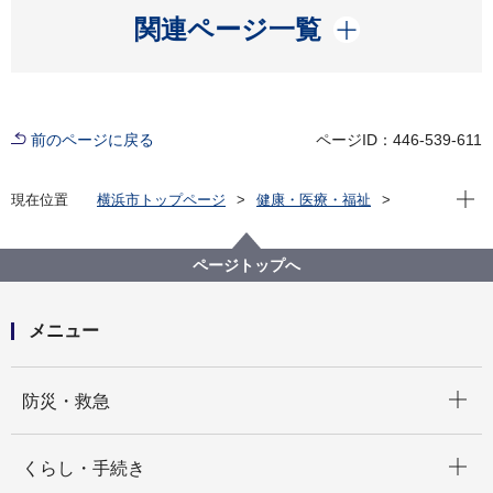
開く
関連ページ一覧
前のページに戻る
ページID：446-539-611
現在位
現在位置
横浜市トップページ
健康・医療・福祉
健康・医療
市立病院
横浜市立脳卒中・神経脊椎センター
診療科・各部門のご案内
薬剤部
ページトップへ
メニュー
開く
防災・救急
開く
くらし・手続き