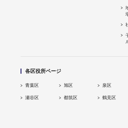
各区役所ページ
青葉区
旭区
泉区
瀬谷区
都筑区
鶴見区