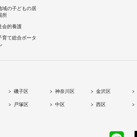
地域の子どもの居
場所
社会的養護
子育て総合ポータ
ル
磯子区
神奈川区
金沢区
戸塚区
中区
西区