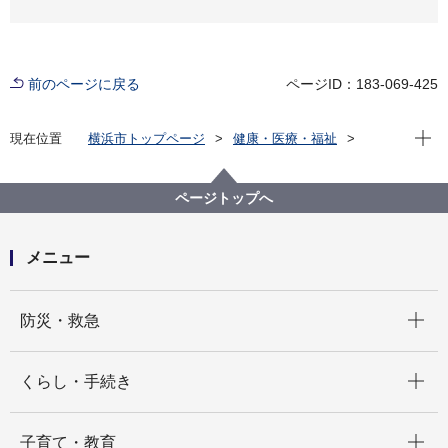
前のページに戻る
ページID：183-069-425
現在位
現在位置
横浜市トップページ
健康・医療・福祉
健康・医療
市立病院
横浜市立脳卒中・神経脊椎センター
診療科・各部門のご案内
看護部
ページトップへ
メニュー
開く
防災・救急
開く
くらし・手続き
開く
子育て・教育