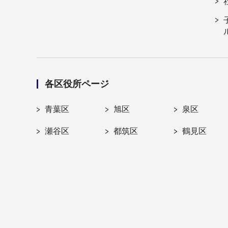
各区役所ページ
青葉区
旭区
泉区
瀬谷区
都筑区
鶴見区