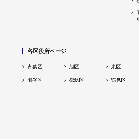
各区役所ページ
青葉区
旭区
泉区
瀬谷区
都筑区
鶴見区