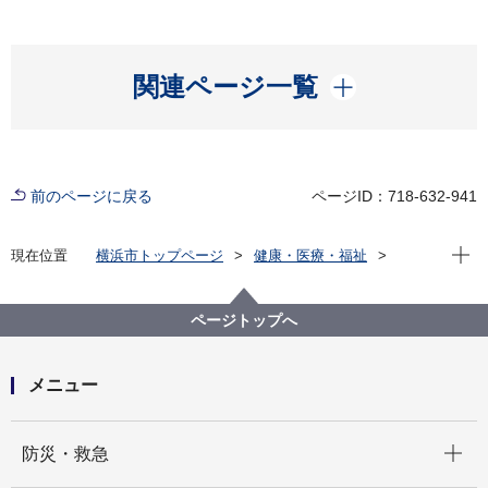
開く
関連ページ一覧
前のページに戻る
ページID：718-632-941
現在位
現在位置
横浜市トップページ
健康・医療・福祉
福祉・介護
障害福祉
障害者差別解消法への対応
事例検索
交通機関・道路
肢体不自由
ページトップへ
（障害者差別事例24）肢体不自由 交通機関・道路
メニュー
開く
防災・救急