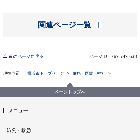
開く
関連ページ一覧
前のページに戻る
ページID：769-749-633
現在位
現在位置
横浜市トップページ
健康・医療・福祉
福祉・介護
障害福祉
障害者差別解消法への対応
事例検索
交通機関・道路
肢体不自由
ページトップへ
（障害者差別事例23）肢体不自由 交通機関・道路
メニュー
開く
防災・救急