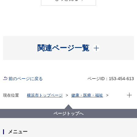
開く
関連ページ一覧
前のページに戻る
ページID：153-454-613
現在位
現在位置
横浜市トップページ
健康・医療・福祉
福祉・介護
障害福祉
障害福祉サービス・制度一覧
手帳の交付
ページトップへ
メニュー