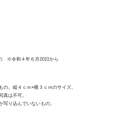
 ※令和４年６月20日から
もの。縦４ｃｍ×横３ｃｍのサイズ。
写真は不可。
が写り込んでいないもの。