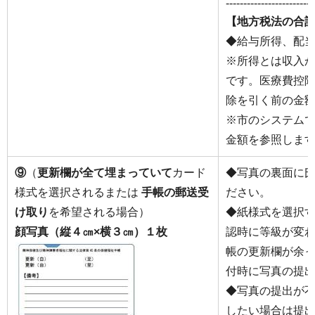
-------------------------
【地方税法の合
◆給与所得、配
※所得とは収入
です。医療費控
除を引く前の金
※市のシステム
金額を参照しま
⑨
（
更新欄が全て埋まっていて
カード
◆写真の裏面に
様式を選択されるまたは
手帳の郵送受
ださい。
け取り
を希望される場合）
◆紙様式を選択
顔写真（縦４㎝×横３㎝）１枚
認時に等級が変
帳の更新欄が余
付時に写真の提
◆写真の提出が
したい場合は提