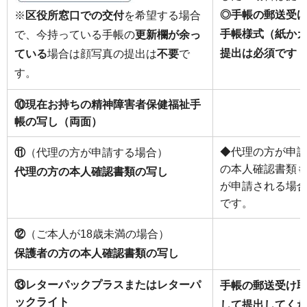
◎手帳の郵送受
※
区役所窓口での交付
を希望する場合
手帳様式（紙か
で、今持っている手帳の
更新欄が余っ
提出は必須です
ている
場合は顔写真の提出は
不要
で
す。
⑩現在お持ちの精神障害者保健福祉手
帳の写し（両面）
◆代理の方が申
⑪
（代理の方が申請する場合）
の本人確認書類
代理の方の本人確認書類の写し
が申請される場
です。
⑫
（ご本人が18歳未満の場合）
保護者の方の本人確認書類の写し
⑬レターパックプラスまたはレターパ
手帳の郵送受け
ックライト
して提出してく