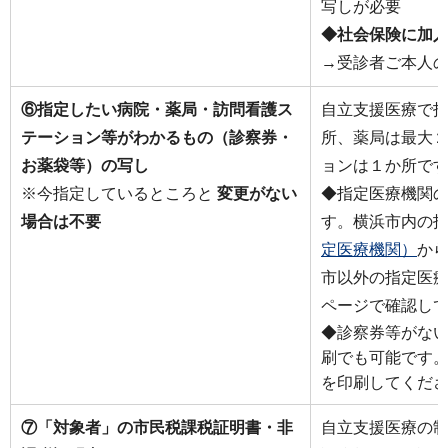
写しが必要
◆社会保険に加
→受診者ご本人
⑥指定したい病院・薬局・訪問看護ス
自立支援医療で
テーション等がわかるもの（診察券・
所、薬局は最大
お薬袋等）の写し
ョンは１か所で
※今指定しているところと
変更がない
◆指定医療機関
場合は不要
す。横浜市内の
定医療機関）
か
市以外の指定医
ページで確認し
◆診察券等がな
刷でも可能です
を印刷してくだ
⑦「対象者」の市民税課税証明書・非
自立支援医療の