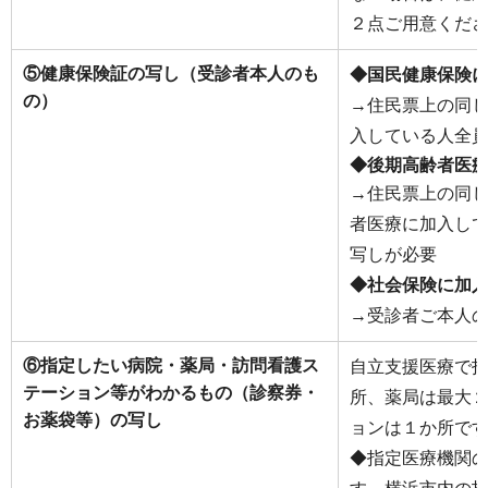
２点ご用意くだ
⑤健康保険証の写し（受診者本人のも
◆国民健康保険
の）
→住民票上の同
入している人全
◆後期高齢者医
→住民票上の同
者医療に加入し
写しが必要
◆社会保険に加
→受診者ご本人
⑥指定したい病院・薬局・訪問看護ス
自立支援医療で
テーション等がわかるもの（診察券・
所、薬局は最大
お薬袋等）の写し
ョンは１か所で
◆指定医療機関