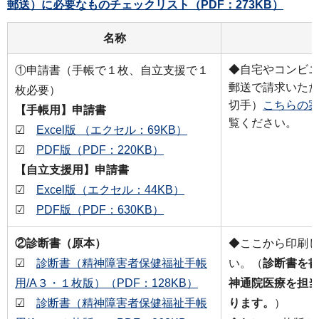
郵送）に必要なものチェックリスト（PDF：273KB）
名称
◆自宅やコンビ
①申請書（手帳で１枚、自立支援で１
郵送で請求いた
枚必要）
切手）
こちらの案
【手帳用】申請書
覧ください。
☑
Excel版 （エクセル：69KB）
☑
PDF版（PDF：220KB）
【自立支援用】申請書
☑
Excel版（エクセル：44KB）
☑
PDF版（PDF：630KB）
②診断書（原本）
◆ここから印刷
☑
診断書（精神障害者保健福祉手帳
い。（
診断書を
用/A３・１枚版）（PDF：128KB）
神通院医療を担
☑
診断書（精神障害者保健福祉手帳
ります。
）