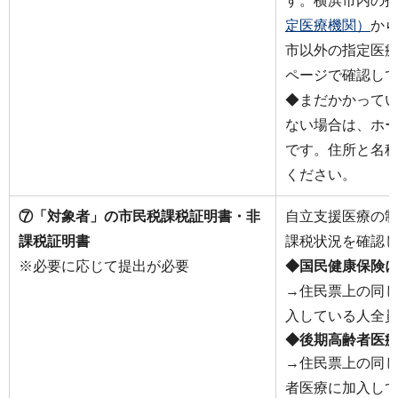
す。横浜市内の
定医療機関）
か
市以外の指定医
ページで確認し
◆まだかかって
ない場合は、ホ
です。住所と名
ください。
⑦「対象者」の市民税課税証明書・非
自立支援医療の
課税証明書
課税状況を確認
※必要に応じて提出が必要
◆国民健康保険
→住民票上の同
入している人全
◆後期高齢者医
→住民票上の同
者医療に加入し