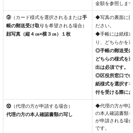
金額を参照しま
⑨
（カード様式を選択されるまたは
手
◆写真の裏面に
帳の郵送受け取り
を希望される場合）
ださい。
顔写真（縦４㎝×横３㎝）１枚
◆手帳には紙様
り、どちらかを
◎手帳の郵送受
どちらの様式を
出は必須です。
◎区役所窓口で
紙様式を選択す
付を受ける際に
◆代理の方が申
⑩
（代理の方が申請する場合）
の本人確認書類
代理の方の本人確認書類の写し
が申請される場
です。