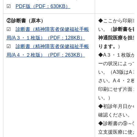
☑
PDF版（PDF：630KB）
②診断書（原本）
◆ここから印刷
☑
診断書（精神障害者保健福祉手帳
い。（
診断書を
用/A３・１枚版）（PDF：128KB）
神通院医療を担
☑
診断書（精神障害者保健福祉手帳
ります。
）
用/A４・２枚版）（PDF：263KB）
◆A３・１枚版か
ーの状況によっ
い。（A3版はA
さい。A４・２枚
印刷にせず片面
い。）
◆初診年月日か
確認ください。
◆診断書の⑨～
立支援医療に使