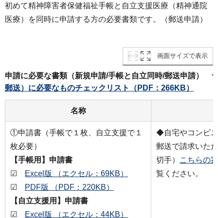
初めて精神障害者保健福祉手帳と自立支援医療（精神通院
医療）を同時に申請する方の必要書類です。（郵送申請）
画面サイズで表示
申請に必要な書類（新規申請/手帳と自立同時/郵送申請） 
郵送）に必要なものチェックリスト（PDF：266KB）
名称
①申請書（手帳で１枚、自立支援で１
◆自宅やコンビ
枚必要）
郵送で請求いた
【手帳用】申請書
切手）
こちらの案
☑
Excel版 （エクセル：69KB）
覧ください。
☑
PDF版 （PDF：220KB）
【自立支援用】申請書
☑
Excel版 （エクセル：44KB）