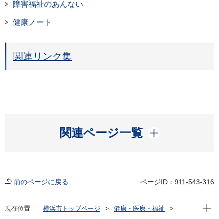
障害福祉のあんない
健康ノート
関連リンク集
開く
関連ページ一覧
前のページに戻る
ページID：911-543-316
現在位
現在位置
横浜市トップページ
健康・医療・福祉
福祉・介護
障害福祉