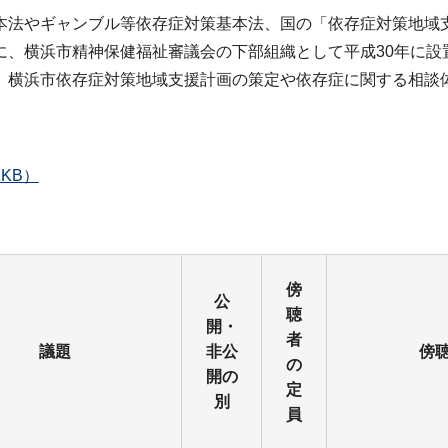
本法やギャンブル等依存症対策基本法、国の「依存症対策地域
に、横浜市精神保健福祉審議会の下部組織として平成30年に設
、横浜市依存症対策地域支援計画の策定や依存症に関する相談
KB）
傍
公
聴
開・
者
議題
非公
傍
の
開の
定
別
員