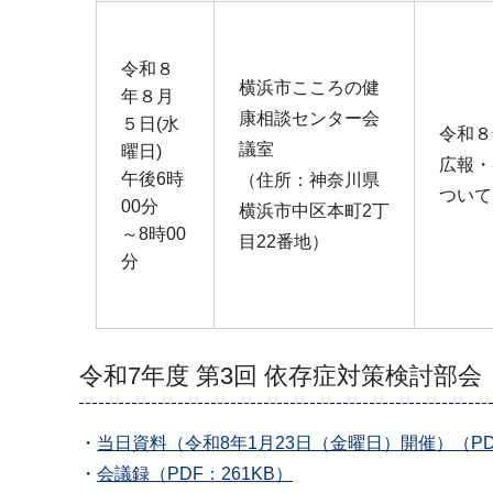
令和８
横浜市こころの健
年８月
康相談センター会
５日(水
令和８
議室
曜日)
広報・
午後6時
（住所：神奈川県
ついて
00分
横浜市中区本町2丁
～8時00
目22番地）
分
令和7年度 第3回 依存症対策検討部会
・
当日資料（令和8年1月23日（金曜日）開催）（PDF：
・
会議録（PDF：261KB）