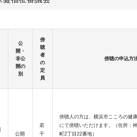
傍
公
聴
開・
者
非公
傍聴の申込方
の
開の
定
別
員
傍聴人の方は、横浜市こころの健
若
にて傍聴いただけます。（住所：
原
公開
干
町2丁目22番地）