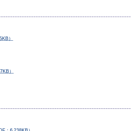
5KB）
7KB）
：6,238KB）