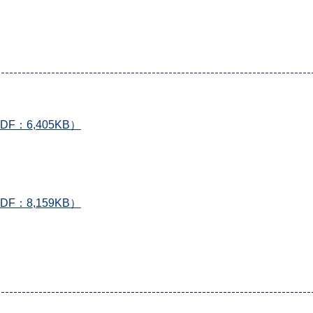
F：6,405KB）
F：8,159KB）