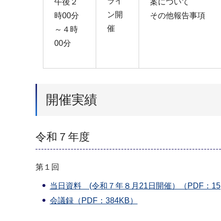
ライ
午後２
案について
ン開
時00分
その他報告事項
催
～４時
00分
開催実績
令和７年度
第１回
当日資料 (令和７年８月21日開催）（PDF：15,
会議録（PDF：384KB）