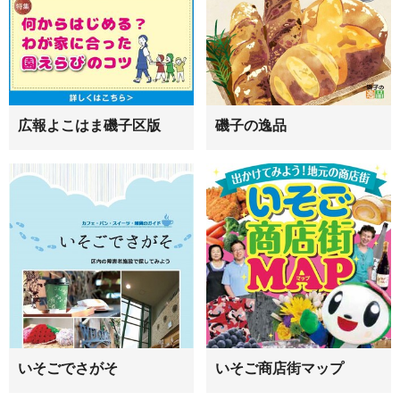
広報よこはま磯子区版
磯子の逸品
いそごでさがそ
いそご商店街マップ