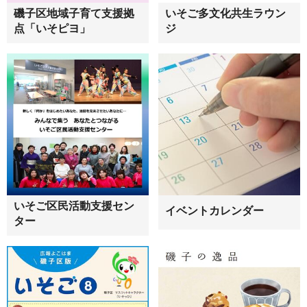
磯子区地域子育て支援拠
いそご多文化共生ラウン
点「いそピヨ」
ジ
いそご区民活動支援セン
イベントカレンダー
ター