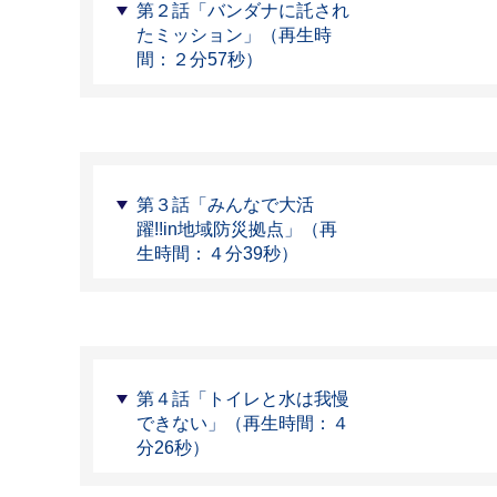
第２話「バンダナに託され
たミッション」（再生時
間：２分57秒）
第３話「みんなで大活
躍!!in地域防災拠点」（再
生時間：４分39秒）
第４話「トイレと水は我慢
できない」（再生時間：４
分26秒）