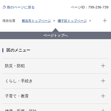
前のページに戻る
ページID：799-236-739
現在位
現在位置
横浜市トップページ
磯子区トップページ
健康・医療・福祉
福祉・介護
障害福祉
障害福祉に関する磯子区からのお知らせ
普及啓発事業
ページトップへ
区のメニュー
開く
防災・防犯
開く
くらし・手続き
開く
子育て・教育
開く