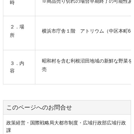
※商品売り切れの場合早期終了の可能性あ
時
２．場
横浜市庁舎１階 アトリウム（中区本町6-50
所
昭和村を含む利根沼田地域の新鮮な野菜を
３．内
売
容
このページへのお問合せ
政策経営・国際戦略局大都市制度・広域行政部広域行政
課