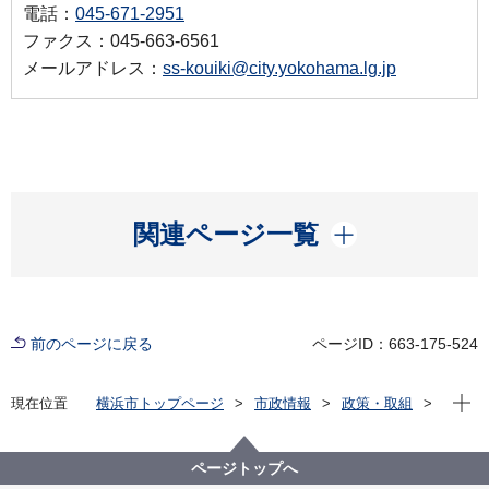
電話：
045-671-2951
ファクス：045-663-6561
メールアドレス：
ss-kouiki@city.yokohama.lg.jp
開く
関連ページ一覧
前のページに戻る
ページID：663-175-524
現在位
現在位置
横浜市トップページ
市政情報
政策・取組
主な取組
自治体交流
群馬県昭和村との友好交流
【終了しました】「昭和村と利根沼田の恵みフェア」
ページトップへ
を開催します！