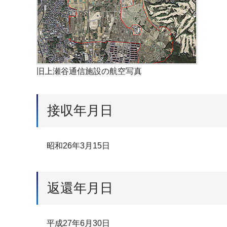
旧上瀬谷通信施設の航空写真
接収年月日
昭和26年3月15日
返還年月日
平成27年6月30日