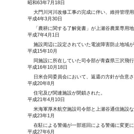
昭和63年7月18日
大門川河川改修工事の完成に伴い、維持管理用地
平成4年3月30日
「農耕に関する了解覚書」が上瀬谷農業専用地
平成7年4月1日
施設周辺に設定されていた電波障害防止地域が
平成15年10月
同施設に所在していた司令部が青森県三沢飛行
平成16年10月18日
日米合同委員会において、返還の方針が合意さ
平成20年8月
住宅及び関連施設が閉鎖された。
平成21年4月10日
米海軍厚木航空施設司令部と上瀬谷通信施設な
平成23年1月
在駐による警備が一部巡回による警備に変更に
平成27年6月