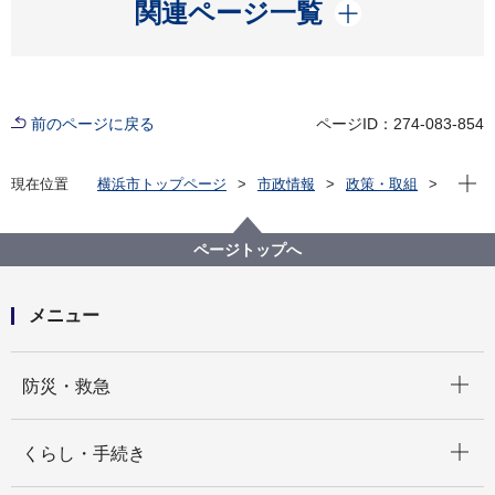
開く
関連ページ一覧
前のページに戻る
ページID：274-083-854
現在位
現在位置
横浜市トップページ
市政情報
政策・取組
主な取組
男女共同参画
よこはまグッドバランス企業
ページトップへ
メニュー
開く
防災・救急
開く
くらし・手続き