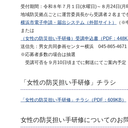
受付期間：令和８年７月１日(水曜日)～８月24日(月
地域防災拠点ごとに運営委員長から受講者２名まで
横浜市電子申請・届出システム（外部サイト）
（※
または
（女性の防災担い手研修）受講申込書（PDF：448K
送信先：男女共同参画センター横浜 045-865-467
※応募者多数の場合は抽選
受講可否を９月10日頃までに郵送にてご案内予定
「女性の防災担い手研修」チラシ
「女性の防災担い手研修」チラシ（PDF：609KB）
女性の防災担い手研修についてのお