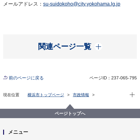
メールアドレス：
su-suidokoho@city.yokohama.lg.jp
開く
関連ページ一覧
前のページに戻る
ページID：237-065-795
現在位
現在位置
横浜市トップページ
市政情報
広報・広聴・報道
記者発表
水道局
記者発表 2025年度
８月１日は「水の日」です
ページトップへ
メニュー