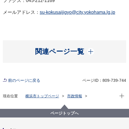
ファクス：045-212-1169
メールアドレス：
su-kokusaijigyo@city.yokohama.lg.jp
開く
関連ページ一覧
前のページに戻る
ページID：809-739-744
現在位
現在位置
横浜市トップページ
市政情報
広報・広聴・報道
記者発表
水道局
記者発表 2025年度
インドネシア国北スマトラ州水道公社との協力事業の
ページトップへ
集大成としてセミナーを開催します