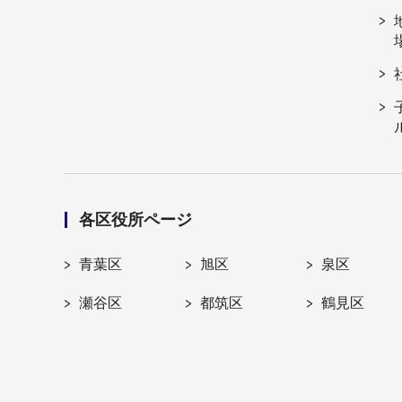
各区役所ページ
青葉区
旭区
泉区
瀬谷区
都筑区
鶴見区