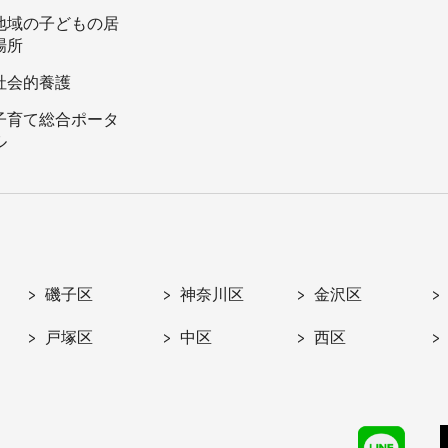
地域の子どもの居
場所
社会的養護
子育て総合ポータ
ル
磯子区
神奈川区
金沢区
戸塚区
中区
西区