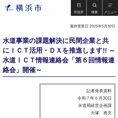
区役所
検索
メニュー
最終更新日 2025年5月30日
水道事業の課題解決に民間企業と共
にＩＣＴ活用・ＤＸを推進します!! ～
水道ＩＣＴ情報連絡会「第６回情報連
絡会」開催～
記者発表資料
令和７年５月30日
水道局経営企画課
大塚 将文