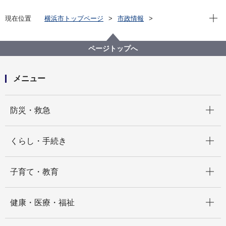
現在位
現在位置
横浜市トップページ
市政情報
広報・広聴・報道
記者発表
水道局
記者発表 2025年度
水道事業の課題解決に民間企業と共にＩＣＴ活用・Ｄ
ページトップへ
Ｘを推進します!! ～水道ＩＣＴ情報連絡会「第６回情
報連絡会」開催～
メニュー
開く
防災・救急
開く
くらし・手続き
開く
子育て・教育
開く
健康・医療・福祉
開く