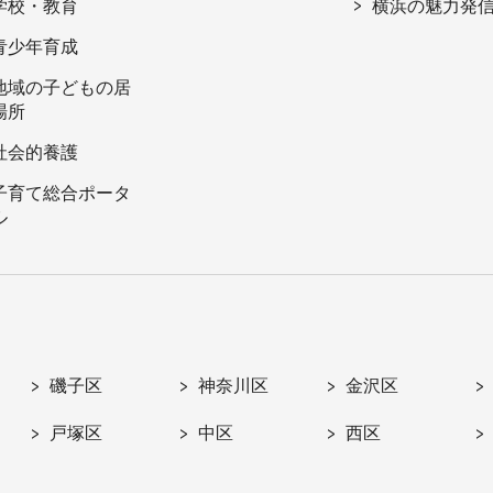
学校・教育
横浜の魅力発
青少年育成
地域の子どもの居
場所
社会的養護
子育て総合ポータ
ル
磯子区
神奈川区
金沢区
戸塚区
中区
西区