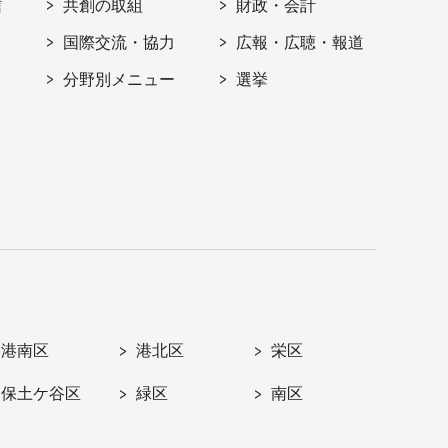
信
共創の取組
財政・会計
国際交流・協力
広報・広聴・報道
分野別メニュー
選挙
港南区
港北区
栄区
保土ケ谷区
緑区
南区