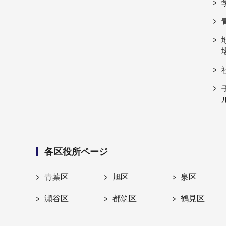
各区役所ページ
青葉区
旭区
泉区
瀬谷区
都筑区
鶴見区