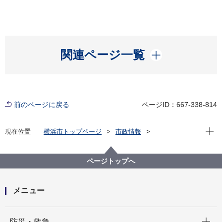
開く
関連ページ一覧
前のページに戻る
ページID：667-338-814
現在位
現在位置
横浜市トップページ
市政情報
広報・広聴・報道
記者発表
水道局
記者発表 2021年度
水道料金・下水道使用料のお支払い時におけるスマー
ページトップへ
トフォン決済を拡充します！
メニュー
開く
防災・救急