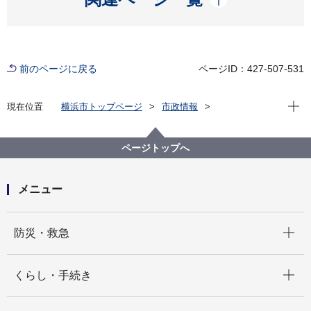
前のページに戻る
ページID：427-507-531
現在位
現在位置
横浜市トップページ
市政情報
広報・広聴・報道
記者発表
水道局
記者発表 2021年度
横浜ウォーター株式会社がパキスタン国ファイサラバ
ページトップへ
ードの水道事業経営改善に貢献します！
メニュー
開く
防災・救急
開く
くらし・手続き
開く