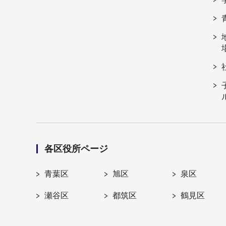
各区役所ページ
青葉区
旭区
泉区
瀬谷区
都筑区
鶴見区