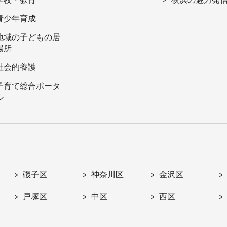
青少年育成
地域の子どもの居
場所
社会的養護
子育て総合ポータ
ル
磯子区
神奈川区
金沢区
戸塚区
中区
西区