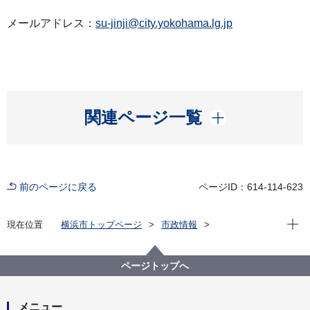
メールアドレス：
su-jinji@city.yokohama.lg.jp
開く
関連ページ一覧
前のページに戻る
ページID：614-114-623
現在位
現在位置
横浜市トップページ
市政情報
広報・広聴・報道
記者発表
水道局
記者発表 2021年度
水道局洋光台水道事務所における新型コロナウイルス
ページトップへ
感染について
メニュー